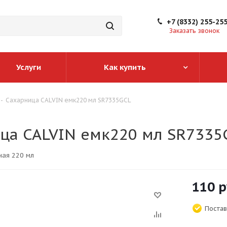
+7 (8332) 255-25
Заказать звонок
Услуги
Как купить
-
Сахарница CALVIN емк220 мл SR7335GCL
ца CALVIN емк220 мл SR7335
ная 220 мл
110
р
Постав