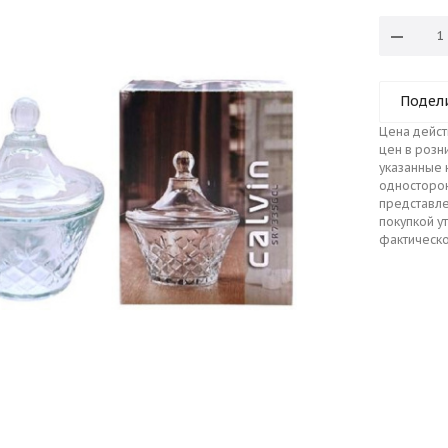
Подел
Цена дейст
цен в розн
указанные 
односторо
представле
покупкой у
фактическо