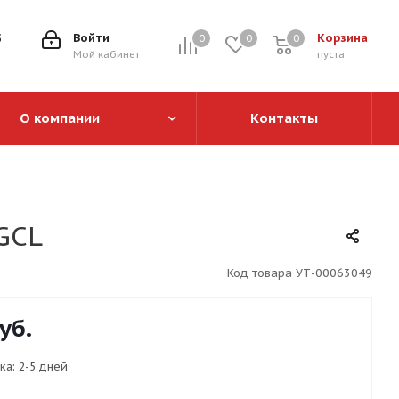
5
Войти
Корзина
0
0
0
0
Мой кабинет
пуста
О компании
Контакты
GCL
Код товара
УТ-00063049
уб.
ка:
2-5 дней