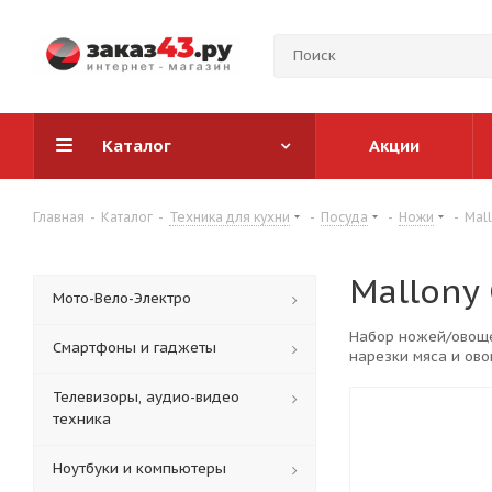
Каталог
Акции
Главная
-
Каталог
-
Техника для кухни
-
Посуда
-
Ножи
-
Mal
Mallony
Мото-Вело-Электро
Набор ножей/овоще
Смартфоны и гаджеты
нарезки мяса и ов
долговечность и на
Телевизоры, аудио-видео
техника
Ноутбуки и компьютеры