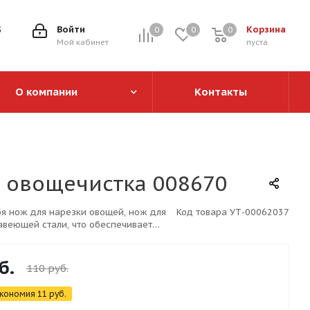
5
Войти
Корзина
0
0
0
0
Мой кабинет
пуста
О компании
Контакты
, овощечистка 008670
бя нож для нарезки овощей, нож для
Код товара
УТ-00062037
авеющей стали, что обеспечивает
б.
110
руб.
кономия
11
руб.