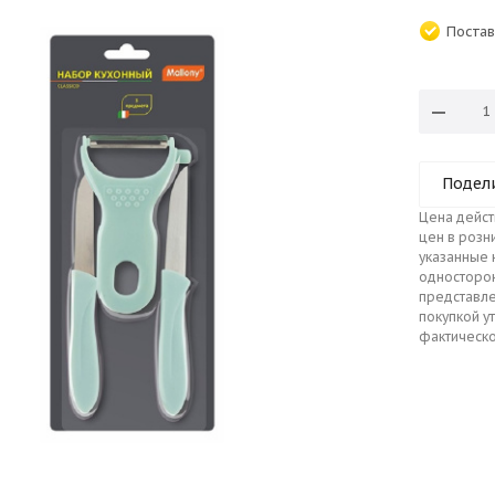
Постав
Подел
Цена дейст
цен в розн
указанные 
односторо
представле
покупкой у
фактическо