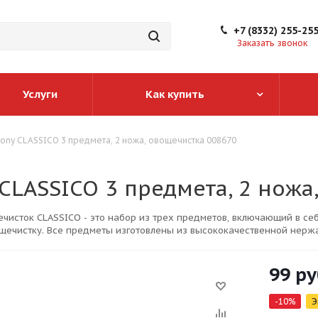
+7 (8332) 255-25
Заказать звонок
Услуги
Как купить
lony CLASSICO 3 предмета, 2 ножа, овощечистка 008670
 CLASSICO 3 предмета, 2 ножа
чисток CLASSICO - это набор из трех предметов, включающий в се
ощечистку. Все предметы изготовлены из высококачественной нерж
дежность.
99
ру
-
10
%
Э