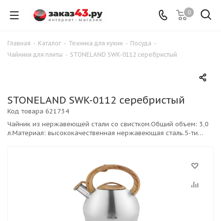
0
Главная
-
Каталог
-
Техника для кухни
-
Посуда
-
Чайники для плиты
-
STONELAND SWK-0112 серебристый
STONELAND SWK-0112 серебристый
Код товара
621734
Чайник из нержавеющей стали со свистком.Общий объем: 3,0
л.Материал: высококачественная нержавеющая сталь.5-ти
слойное капсульное дно.Стальной носик, удобная
ненагревающаяся ручка soft touch.Подходит для всех типов
плит.Цвет серебристый.