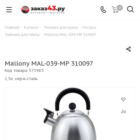
0
Главная
-
Каталог
-
Техника для кухни
-
Посуда
-
Чайники для плиты
-
Mallony MAL-039-MP 310097
Mallony MAL-039-MP 310097
Код товара
573985
2,5л, нерж.сталь