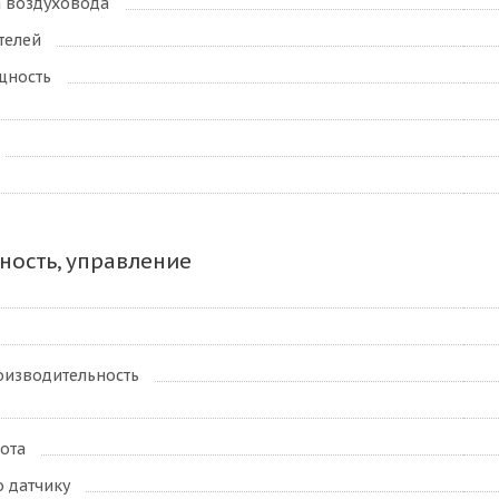
а воздуховода
телей
щность
ость, управление
оизводительность
ота
 датчику