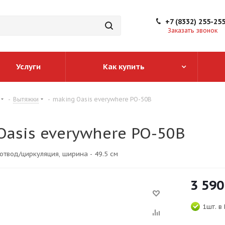
+7 (8332) 255-25
Заказать звонок
Услуги
Как купить
-
Вытяжки
-
making Oasis everywhere PO-50B
Oasis everywhere PO-50B
 отвод/циркуляция, ширина - 49.5 см
3 590
1шт.
в