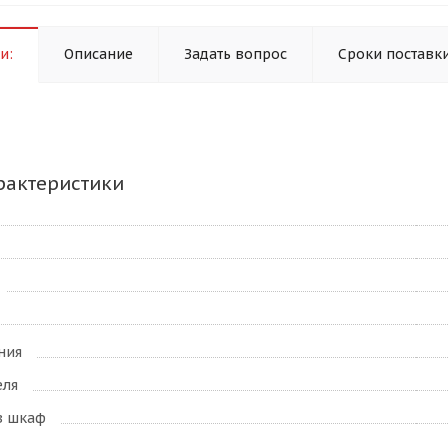
и:
Описание
Задать вопрос
Сроки поставк
рактеристики
ния
еля
в шкаф