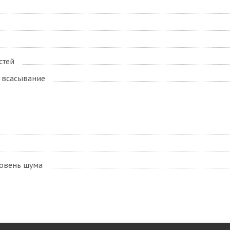
стей
 всасывание
овень шума