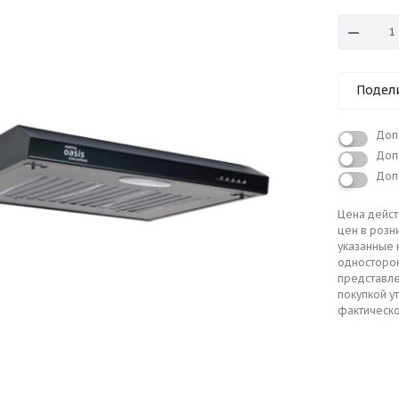
Подел
Доп
Доп
Доп
Цена дейст
цен в розн
указанные 
односторо
представле
покупкой у
фактическо