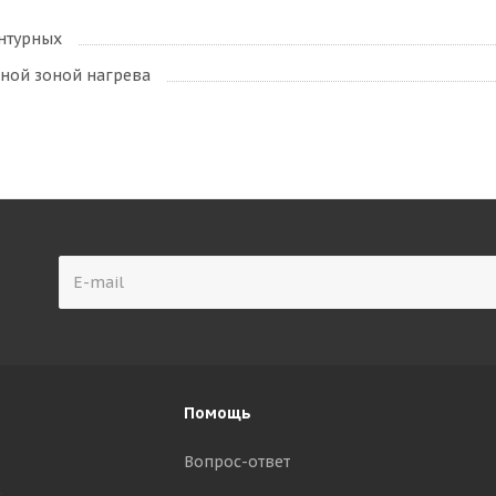
нтурных
ной зоной нагрева
Помощь
Вопрос-ответ
р