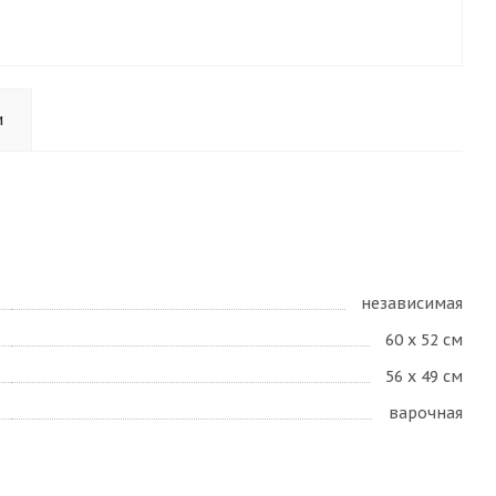
и
независимая
60 x 52 см
56 x 49 см
варочная