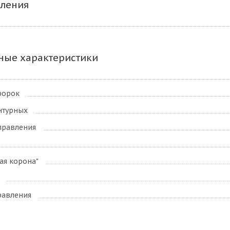
вления
ные характеристики
форок
нтурных
правления
ая корона"
равления