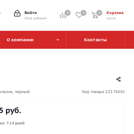
5
Войти
Корзина
0
0
0
0
Мой кабинет
пуста
О компании
Контакты
онтроль, черный
Код товара
ZZ178692
5
руб.
ка:
7-14 дней