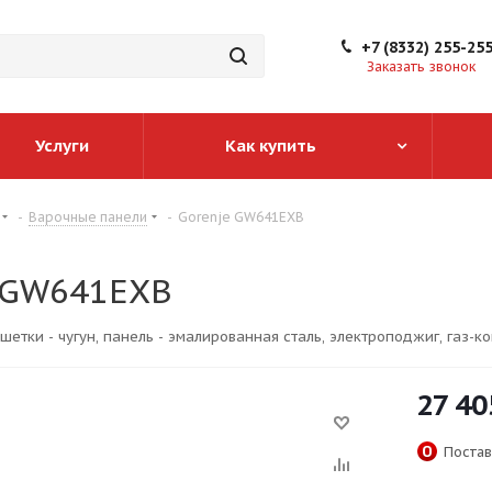
+7 (8332) 255-25
Заказать звонок
Услуги
Как купить
-
Варочные панели
-
Gorenje GW641EXB
 GW641EXB
шетки - чугун, панель - эмалированная сталь, электроподжиг, газ-к
27 40
Постав