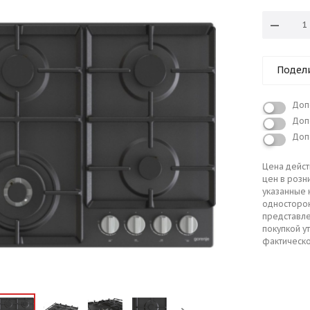
Подел
Доп
Доп
Доп
Цена дейст
цен в розн
указанные 
односторо
представле
покупкой у
фактическо