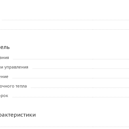
нель
ания
ли управления
ение
очного тепла
орок
рактеристики