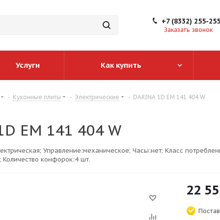
+7 (8332) 255-25
Заказать звонок
Услуги
Как купить
-
Кухонные плиты
-
Электрические
-
DARINA 1D EM 141 404 W
1D EM 141 404 W
ектрическая; Управление:механическое; Часы:нет; Класс потреблен
; Количество конфорок:4 шт.
22 55
Постав