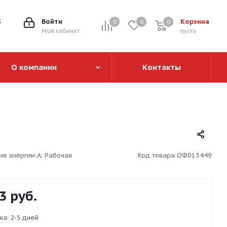
5
Войти
Корзина
0
0
0
0
Мой кабинет
пуста
О компании
Контакты
ия энергии:A; Рабочая
Код товара
ОФ013449
3
руб.
ка:
2-5 дней