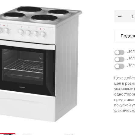
Подел
Доп
Доп
Доп
Цена дейст
цен в розн
указанные 
односторо
представле
покупкой у
фактическо