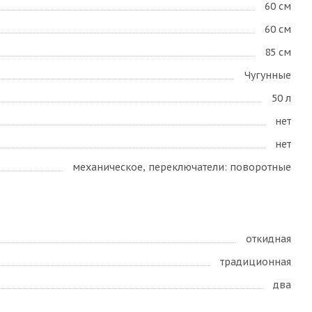
60 см
60 см
85 см
Чугунные
50 л
нет
нет
механическое, переключатели: поворотные
откидная
традиционная
два