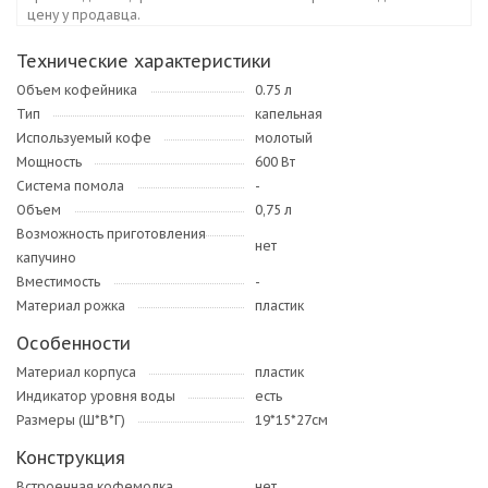
цену у продавца.
Технические характеристики
Объем кофейника
0.75 л
Тип
капельная
Используемый кофе
молотый
Мощность
600 Вт
Система помола
-
Объем
0,75 л
Возможность приготовления
нет
капучино
Вместимость
-
Материал рожка
пластик
Особенности
Материал корпуса
пластик
Индикатор уровня воды
есть
Размеры (Ш*В*Г)
19*15*27см
Конструкция
Встроенная кофемолка
нет