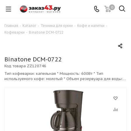
0
Главная
-
Каталог
-
Техника для кухни
-
Кофе и напитки
-
Кофеварки
-
Binatone DCM-0722
Binatone DCM-0722
Код товара
ZZ120746
Тип кофеварки: капельная * Мощность: 600Вт * Тип
используемого кофе: молотый * Объем резервуара для воды:
0.75л * Капучинатор: нет * Особенности: индикатор включения
индикатор уровня воды нескользящие ножки подогрев посуды
противокапельная система *