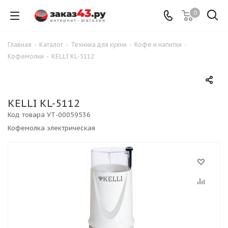
0
Главная
-
Каталог
-
Техника для кухни
-
Кофе и напитки
-
Кофемолки
-
KELLI KL-5112
KELLI KL-5112
Код товара
УТ-00059536
Кофемолка электрическая