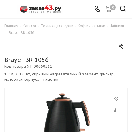
0
Главная
-
Каталог
-
Техника для кухни
-
Кофе и напитки
-
Чайники
-
Brayer BR 1056
Brayer BR 1056
Код товара
УТ-00059211
1.7 л, 2200 Вт, скрытый нагревательный элемент, фильтр,
материал корпуса - пластик