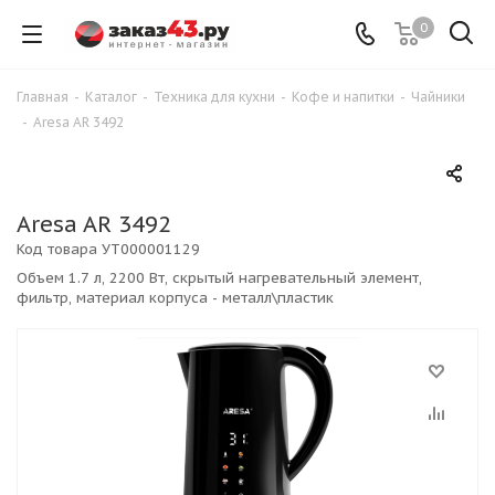
0
Главная
-
Каталог
-
Техника для кухни
-
Кофе и напитки
-
Чайники
-
Aresa AR 3492
Aresa AR 3492
Код товара
УТ000001129
Объем 1.7 л, 2200 Вт, скрытый нагревательный элемент,
фильтр, материал корпуса - металл\пластик