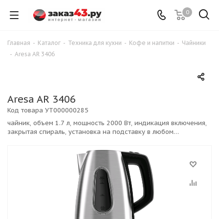
0
Главная
-
Каталог
-
Техника для кухни
-
Кофе и напитки
-
Чайники
-
Aresa AR 3406
Aresa AR 3406
Код товара
УТ000000285
чайник, объем 1.7 л, мощность 2000 Вт, индикация включения,
закрытая спираль, установка на подставку в любом
положении, стальной корпус