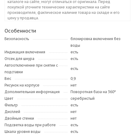
каталоге на сайте, могут отличаться от оригинала. Перед
покупкой уточните технические характеристики на сайте
производителя, фактическое наличие товара на складе и его
цену у продавца.
Особенности
Безопасность
блокировка включения без
воды
Индикация включения
есть
Отсек для шнура
есть
Автоотключение при снятии с
есть
подставки
Вес
0,9
Рисунок на корпусе
нет
Дополнительная информация
Поворотная база на 360°
Цвет
серебристый
Фильтр
есть
Дисплей
нет
Двойные стенки
нет
Подсветка воды при работе
есть
Шкала уровня воды
есть