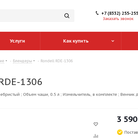
+7 (8332) 255-25
Заказать звонок
Услуги
Как купить
ие
-
Блендеры
-
Rondell RDE-1306
 RDE-1306
бристый ; Объем чаши, 0.5 л ; Измельчитель, в комплекте ; Венчик д
3 590
Постав