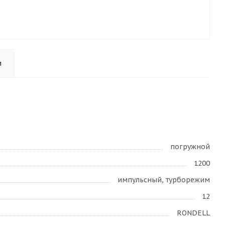
и
погружной
1200
импульсный, турборежим
12
RONDELL