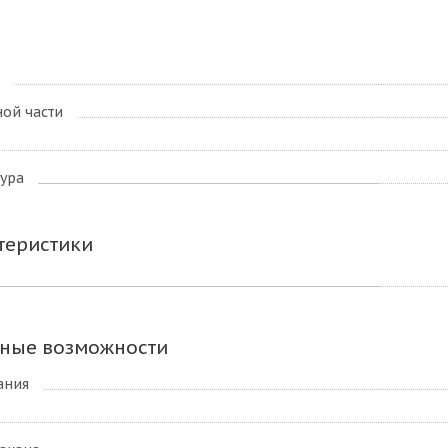
ой части
ура
теристики
ные возможности
ания