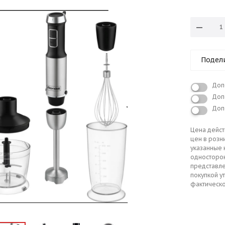
Подел
Доп
Доп
Доп
Цена дейст
цен в розн
указанные 
односторо
представле
покупкой у
фактическо