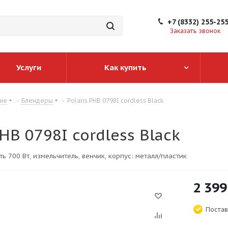
+7 (8332) 255-25
Заказать звонок
Услуги
Как купить
ие
-
Блендеры
-
Polaris PHB 0798I cordless Black
PHB 0798I cordless Black
ь 700 Вт, измельчитель, венчик, корпус: металл/пластик
2 399
Постав