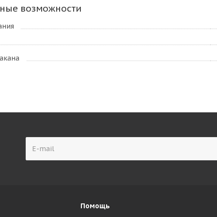
ные возможности
ания
акана
Помощь