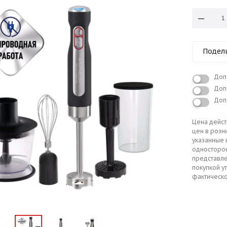
Подел
Доп
Доп
Доп
Цена дейст
цен в розн
указанные 
односторо
представле
покупкой у
фактическо