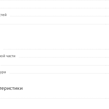
стей
ой части
ура
теристики