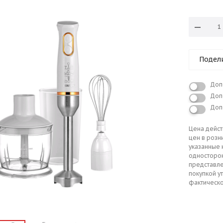
Подел
Доп
Доп
Доп
Цена дейст
цен в розн
указанные 
односторо
представле
покупкой у
фактическо