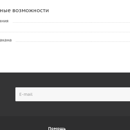
ные возможности
ания
акана
Помощь