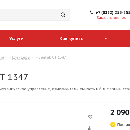
+7 (8332) 255-25
Заказать звонок
Услуги
Как купить
ие
-
Блендеры
-
Centek CT 1347
CT 1347
механическое управление, измельчитель, емкость 0.6 л, мерный стака
2 090
Постав