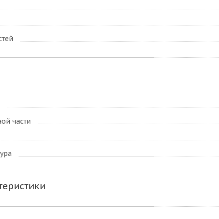
стей
ой части
ура
теристики