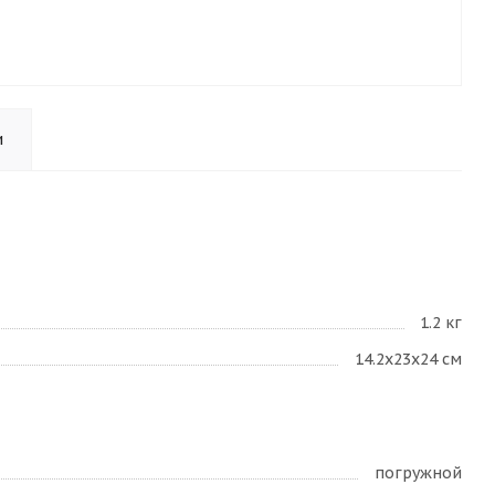
и
1.2 кг
14.2х23х24 см
погружной