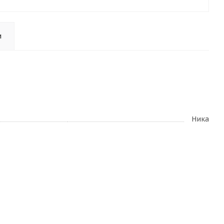
и
Ника