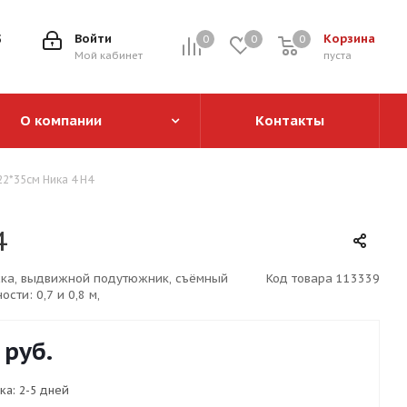
5
Войти
Корзина
0
0
0
0
Мой кабинет
пуста
О компании
Контакты
22*35см Ника 4 Н4
4
оска, выдвижной подутюжник, съёмный
Код товара
113339
ти: 0,7 и 0,8 м,
руб.
ка:
2-5 дней