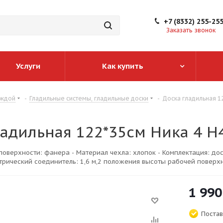
+7 (8332) 255-25
Заказать звонок
Услуги
Как купить
еждой
-
Гладильные системы, гладильные доски
-
Доска гладильная 1
ладильная 122*35см Ника 4 Н
поверхности: фанера - Материал чехла: хлопок - Комплектация: д
трический соединитель: 1,6 м,2 положения высоты рабочей поверхнос
1 990
Постав