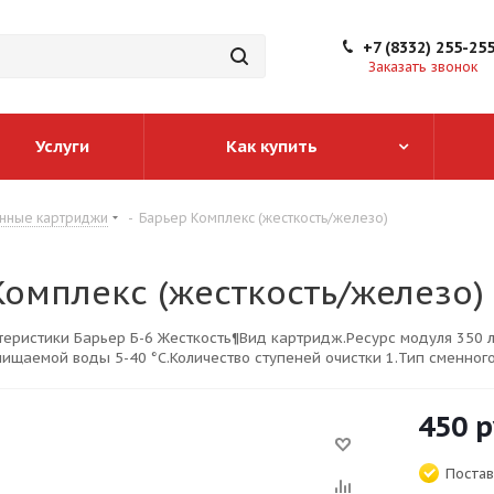
+7 (8332) 255-25
Заказать звонок
Услуги
Как купить
нные картриджи
-
Барьер Комплекс (жесткость/железо)
Комплекс (жесткость/железо)
еристики Барьер Б-6 Жесткость¶Вид картридж.Ресурс модуля 350 л
ищаемой воды 5-40 °С.Количество ступеней очистки 1.Тип сменног
450
р
Постав