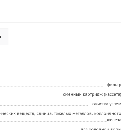
и
фильтр
сменный картридж (кассета)
очистка углем
нических веществ, свинца, тяжелых металлов, коллоидного
железа
для холодной воды