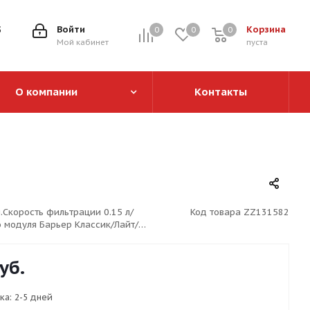
5
Войти
Корзина
0
0
0
0
Мой кабинет
пуста
О компании
Контакты
.Скорость фильтрации 0.15 л/
Код товара
ZZ131582
о модуля Барьер Классик/Лайт/
уб.
ка:
2-5 дней