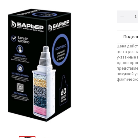
Подел
Цена дейст
цен в розн
указанные 
односторо
представле
покупкой у
фактическо