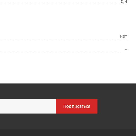
0,4
нет
-