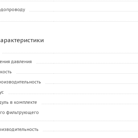
одопроводу
характеристики
ения давления
кость
роизводительность
ус
уль в комплекте
ого фильтрующего
оизводительность