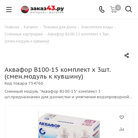
0
Главная
-
Каталог
-
Техника для дома
-
Очистители воды
-
Сменные картриджи
-
Аквафор В100-15 комплект х 3шт.
(смен.модуль к кувшину)
Аквафор В100-15 комплект х 3шт.
(смен.модуль к кувшину)
Код товара
734760
Сменный модуль "Аквафор В100-15" комплект 3
шт.предназначен для доочистки и умягчения водопроводной
воды.¶Может быть использован для кувшинов "Аквафор
Стандарт" и "Аквафор Лайн", а также для фильтров-кувшинов
немецкого и американского производства.