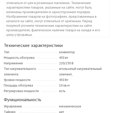
отличаться от цен в розничных магазинах. Технические
характеристики товаров, указанные на сайте, могут быть
изменены производителем в одностороннем порядке.
Изображения товаров на фотографиях, представленных в
каталоге на сайте, могут отличаться от оригинала. Перед
покупкой уточните технические характеристики на сайте
производителя, фактическое наличие товара на складе и его
цену у продавца.
Технические характеристики
Тип
конвектор
Мощность обогрева
450 вт
Напряжение
220/230 В
Тип нагревательного
игольчатый нагревательный
элемента
элемент,
Уровни мощности
450 Вт
Площадь обогрева
10 кв.м
Регулировка мощности
есть
Функциональность
Управление
механическое
Таймер
нет