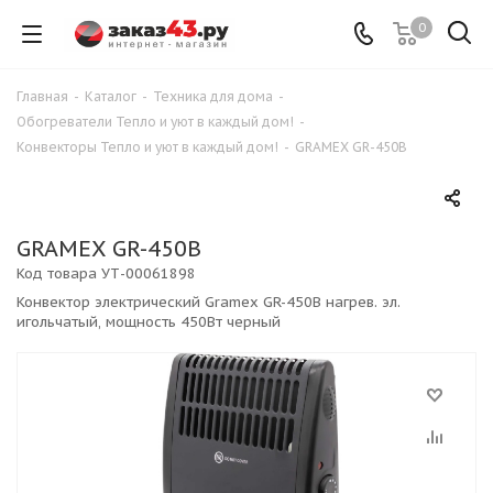
0
Главная
-
Каталог
-
Техника для дома
-
Обогреватели Тепло и уют в каждый дом!
-
Конвекторы Тепло и уют в каждый дом!
-
GRAMEX GR-450В
GRAMEX GR-450В
Код товара
УТ-00061898
Конвектор электрический Gramex GR-450В нагрев. эл.
игольчатый, мощность 450Вт черный