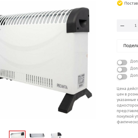
Постав
Подел
Доп
Доп
Доп
Цена дейст
цен в розн
указанные 
односторо
представле
покупкой у
фактическо