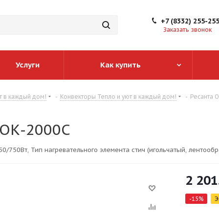
+7 (8332) 255-25
Заказать звонок
Услуги
Как купить
т в каждый дом!
-
Конвекторы Тепло и уют в каждый дом!
-
Ресанта 
 ОК-2000С
50/750Вт, Тип нагревательного элемента стич (игольчатый, лентообр
2 201
-
15
%
Э