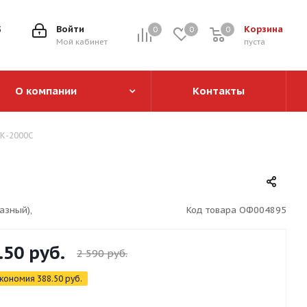
5
Войти
Корзина
0
0
0
0
Мой кабинет
пуста
О компании
Контакты
ОК-2000С
азный),
Код товара
ОФ004895
.50
руб.
2 590
руб.
кономия
388.50
руб.