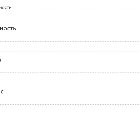
ности
ность
а
ес