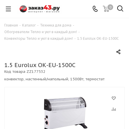
0
Главная
-
Каталог
-
Техника для дома
-
Обогреватели Тепло и уют в каждый дом!
-
Конвекторы Тепло и уют в каждый дом!
-
1.5 Eurolux ОК-EU-1500C
1.5 Eurolux ОК-EU-1500C
Код товара
ZZ177532
конвектор, настенный/напольный, 1500Вт, термостат