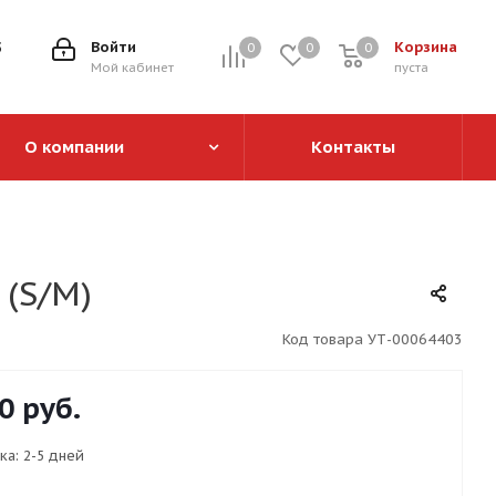
5
Войти
Корзина
0
0
0
0
Мой кабинет
пуста
О компании
Контакты
 (S/M)
Код товара
УТ-00064403
0
руб.
ка:
2-5 дней