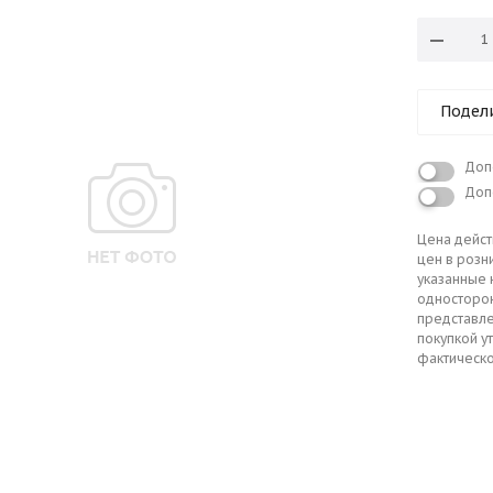
Подел
Доп
Доп
Цена дейст
цен в розн
указанные 
односторо
представле
покупкой у
фактическо