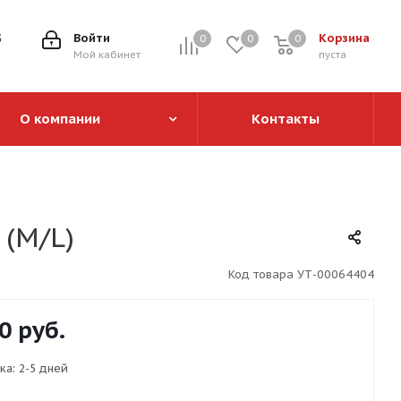
5
Войти
Корзина
0
0
0
0
Мой кабинет
пуста
О компании
Контакты
 (M/L)
Код товара
УТ-00064404
0
руб.
ка:
2-5 дней