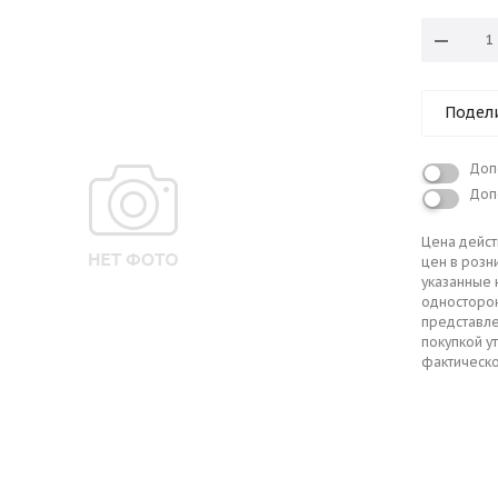
Подел
Доп
Доп
Цена дейст
цен в розн
указанные 
односторо
представле
покупкой у
фактическо