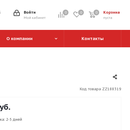
5
Войти
Корзина
0
0
0
0
Мой кабинет
пуста
О компании
Контакты
Код товара
ZZ188319
уб.
ка:
2-5 дней