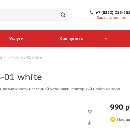
+7 (8332) 255-25
Заказать звонок
Услуги
Как купить
ые
-
Maxvi CS-01 white
-01 white
Телефон проводной, возможность настенной установки, повторный набор номера
990
р
Постав