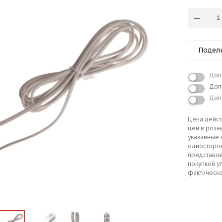
Подел
Доп
Доп
Доп
Цена дейст
цен в розн
указанные 
односторо
представле
покупкой у
фактическо