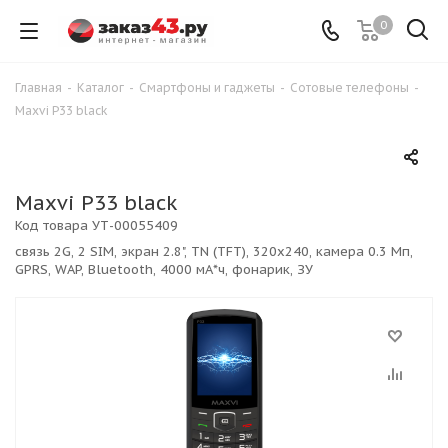
0
Главная
-
Каталог
-
Смартфоны и гаджеты
-
Сотовые телефоны
-
Maxvi P33 black
Maxvi P33 black
Код товара
УТ-00055409
связь 2G, 2 SIM, экран 2.8", TN (TFT), 320x240, камера 0.3 Мп,
GPRS, WAP, Bluetooth, 4000 мА*ч, фонарик, ЗУ