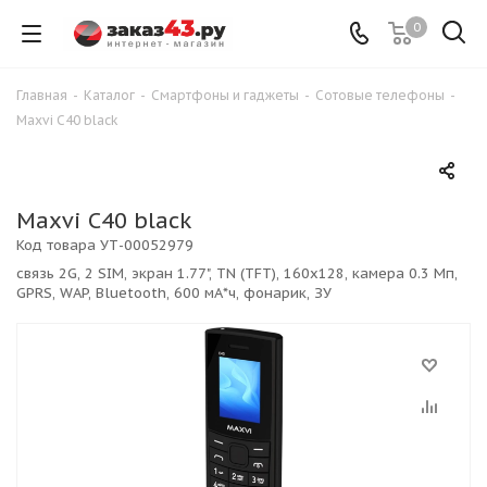
0
Главная
-
Каталог
-
Смартфоны и гаджеты
-
Сотовые телефоны
-
Maxvi C40 black
Maxvi C40 black
Код товара
УТ-00052979
связь 2G, 2 SIM, экран 1.77", TN (TFT), 160x128, камера 0.3 Мп,
GPRS, WAP, Bluetooth, 600 мА*ч, фонарик, ЗУ