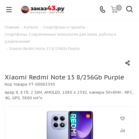
0
Главная
-
Каталог
-
Смартфоны и гаджеты
-
Смартфоны: Современные технологии для связи, работы и
развлечений!
-
Xiaomi Redmi Note 15 8/256Gb Purple
Xiaomi Redmi Note 15 8/256Gb Purple
Код товара
УТ-00063395
ядер 8, 8 Гб, 2 SIM, AMOLED, 1080 x 2392, камера 50+8Мп , NFC,
4G, GPS, 5800 мА*ч