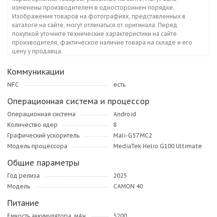
изменены производителем в одностороннем порядке.
Изображения товаров на фотографиях, представленных в
каталоге на сайте, могут отличаться от оригинала. Перед
покупкой уточните технические характеристики на сайте
производителя, фактическое наличие товара на складе и его
цену у продавца.
Коммуникации
NFC
есть
Операционная система и процессор
Операционная система
Android
Количество ядер
8
Графический ускоритель
Mali-G57 MC2
Модель процессора
MediaTek Helio G100 Ultimate
Общие параметры
Год релиза
2025
Модель
CAMON 40
Питание
Емкость аккумулятора, мАч
5200