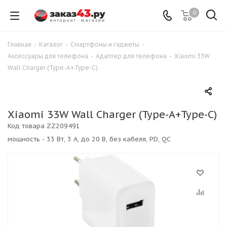
0
Главная
-
Каталог
-
Смартфоны и гаджеты
-
Аксессуары для телефона
-
Адаптер для телефона
-
Xiaomi 33W
Wall Charger (Type-A+Type-C)
Xiaomi 33W Wall Charger (Type-A+Type-C)
Код товара
ZZ209491
мощность - 33 Вт, 3 А, до 20 В, без кабеля, PD, QC