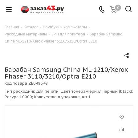
0
Главная
-
Каталог
-
Ноутбуки и компьютеры
-
Расходные материалы
-
ЗИП для принтера
-
Барабан Samsung
China ML-1210/Xerox Phaser 3110/3210/Optra E210
Барабан Samsung China ML-1210/Xerox
Phaser 3110/3210/Optra E210
Код товара
ZE048348
Тип расходник для печати; Цвет тонера/чернил черный (black);
Ресурс 10000; Количество в упаковке, шт 1