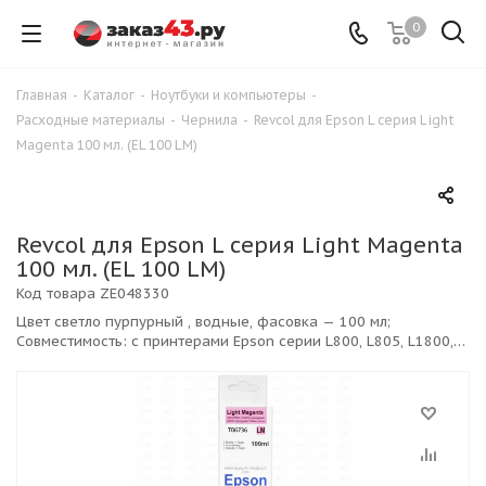
0
Главная
-
Каталог
-
Ноутбуки и компьютеры
-
Расходные материалы
-
Чернила
-
Revcol для Epson L серия Light
Magenta 100 мл. (EL 100 LM)
Revcol для Epson L серия Light Magenta
100 мл. (EL 100 LM)
Код товара
ZE048330
Цвет светло пурпурный , водные, фасовка — 100 мл;
Совместимость: с принтерами Epson серии L800, L805, L1800,
L810, L850, L100, L110, L120, L200, L222, L210, L350, L355, L550,
L1300 и другие.