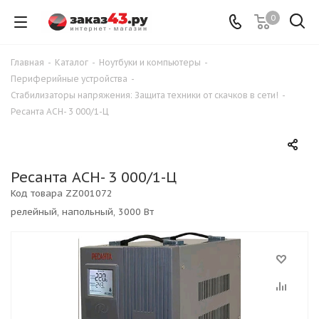
0
Главная
-
Каталог
-
Ноутбуки и компьютеры
-
Периферийные устройства
-
Стабилизаторы напряжения: Защита техники от скачков в сети!
-
Ресанта АСН- 3 000/1-Ц
Ресанта АСН- 3 000/1-Ц
Код товара
ZZ001072
релейный, напольный, 3000 Вт