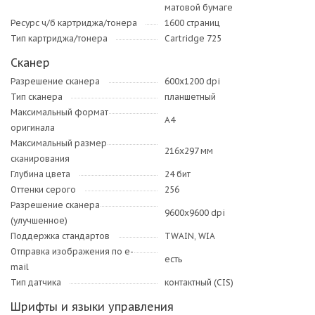
матовой бумаге
Ресурс ч/б картриджа/тонера
1600 страниц
Тип картриджа/тонера
Cartridge 725
Сканер
Разрешение сканера
600x1200 dpi
Тип сканера
планшетный
Максимальный формат
A4
оригинала
Максимальный размер
216x297 мм
сканирования
Глубина цвета
24 бит
Оттенки серого
256
Разрешение сканера
9600x9600 dpi
(улучшенное)
Поддержка стандартов
TWAIN, WIA
Отправка изображения по e-
есть
mail
Тип датчика
контактный (CIS)
Шрифты и языки управления