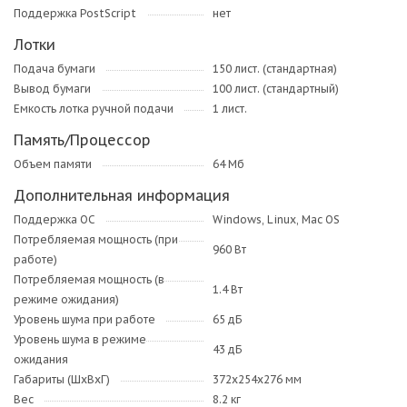
Поддержка PostScript
нет
Лотки
Подача бумаги
150 лист. (стандартная)
Вывод бумаги
100 лист. (стандартный)
Емкость лотка ручной подачи
1 лист.
Память/Процессор
Объем памяти
64 Мб
Дополнительная информация
Поддержка ОС
Windows, Linux, Mac OS
Потребляемая мощность (при
960 Вт
работе)
Потребляемая мощность (в
1.4 Вт
режиме ожидания)
Уровень шума при работе
65 дБ
Уровень шума в режиме
43 дБ
ожидания
Габариты (ШхВхГ)
372x254x276 мм
Вес
8.2 кг