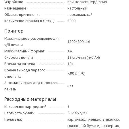
Устройство
принтер/сканер/копир
Размещение
настольный
Область применения
персональный
Количество страниц в месяц
8000
Принтер
Максимальное разрешение для
1200x600 dpi
ч/б печати
Максимальный формат
A4
Скорость печати
18 стр/мин (ч/б А4)
Время разогрева
10 с
Время выхода первого
7.80 c (ч/б)
отпечатка
Автоматическая двусторонняя
нет
печать
Расходные материалы
Количество картриджей
1
Плотность бумаги
60-163 г/м2
Печать на:
карточках, пленках, этикетках,
глянцевой бумаге, конвертах,