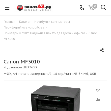
0
Главная
-
Каталог
-
Ноутбуки и компьютеры
-
Периферийные устройства
-
Принтеры и МФУ: Надежная печать для дома и офиса!
-
Canon
MF3010
Canon MF3010
Код товара
ЦБ37653
МФУ, A4, печать лазерная ч/б, 18 стр/мин ч/б, 64 Мб, USB