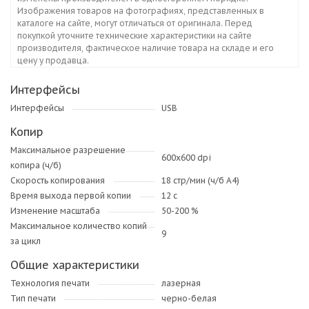
Изображения товаров на фотографиях, представленных в
каталоге на сайте, могут отличаться от оригинала. Перед
покупкой уточните технические характеристики на сайте
производителя, фактическое наличие товара на складе и его
цену у продавца.
Интерфейсы
Интерфейсы
USB
Копир
Максимальное разрешение
600x600 dpi
копира (ч/б)
Скорость копирования
18 стр/мин (ч/б А4)
Время выхода первой копии
12 с
Изменение масштаба
50-200 %
Максимальное количество копий
9
за цикл
Общие характеристики
Технология печати
лазерная
Тип печати
черно-белая