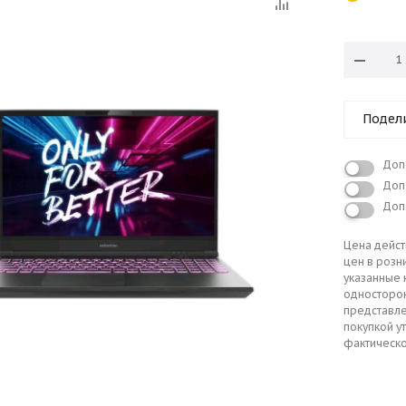
Подел
Доп
Доп
Доп
Цена дейст
цен в розн
указанные 
односторо
представле
покупкой у
фактическо