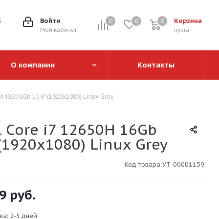
5
Войти
Корзина
0
0
0
0
Мой кабинет
пуста
О компании
Контакты
4050 6Gb 15,6" (1920x1080) Linux Grey
 Core i7 12650H 16Gb
(1920x1080) Linux Grey
Код товара
УТ-00001159
9
руб.
ка:
2-5 дней