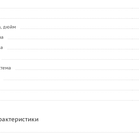
а, дюйм
на
ра
стема
рактеристики