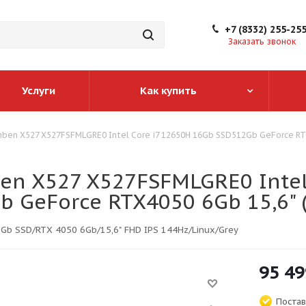
+7 (8332) 255-25
Заказать звонок
Услуги
Как купить
ben X527 X527FSFMLGRE0 Intel Core i7 12650H 16Gb SSD512Gb GeForce RTX
en X527 X527FSFMLGRE0 Intel
 GeForce RTX4050 6Gb 15,6" 
Gb SSD/RTX 4050 6Gb/15,6" FHD IPS 144Hz/Linux/Grey
95 49
Постав