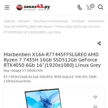
0
Главная
-
Каталог
-
Ноутбуки и компьютеры
-
Ноутбуки
-
Maibenben
X16A-R77445FFSLGRE0 AMD Ryzen 7 7435H 16Gb SSD512Gb GeForce
RTX4050 6Gb 16" (1920x1080) Linux Grey
Maibenben X16A-R77445FFSLGRE0 AMD
Ryzen 7 7435H 16Gb SSD512Gb GeForce
RTX4050 6Gb 16" (1920x1080) Linux Grey
Код товара
УТ-00062308
R7-7435H/16Gb/512Gb SSD/RTX 4050 6Gb/16" FHD IPS 300N
120Hz/Linux/Grey