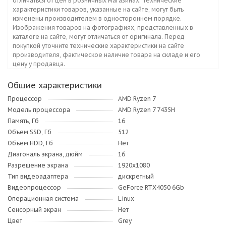
отличаться от цен в розничных магазинах. Технические
характеристики товаров, указанные на сайте, могут быть
изменены производителем в одностороннем порядке.
Изображения товаров на фотографиях, представленных в
каталоге на сайте, могут отличаться от оригинала. Перед
покупкой уточните технические характеристики на сайте
производителя, фактическое наличие товара на складе и его
цену у продавца.
Общие характеристики
Процессор
AMD Ryzen 7
Модель процессора
AMD Ryzen 7 7435H
Память, Гб
16
Объем SSD, Гб
512
Объем HDD, Гб
Нет
Диагональ экрана, дюйм
16
Разрешение экрана
1920x1080
Тип видеоадаптера
дискретный
Видеопроцессор
GeForce RTX4050 6Gb
Операционная система
Linux
Сенсорный экран
Нет
Цвет
Grey