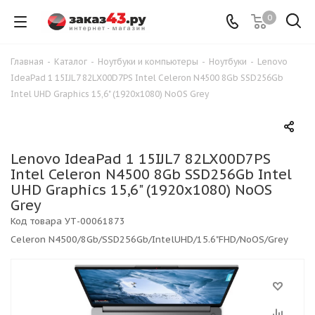
0
Главная
-
Каталог
-
Ноутбуки и компьютеры
-
Ноутбуки
-
Lenovo
IdeaPad 1 15IJL7 82LX00D7PS Intel Celeron N4500 8Gb SSD256Gb
Intel UHD Graphics 15,6" (1920x1080) NoOS Grey
Lenovo IdeaPad 1 15IJL7 82LX00D7PS
Intel Celeron N4500 8Gb SSD256Gb Intel
UHD Graphics 15,6" (1920x1080) NoOS
Grey
Код товара
УТ-00061873
Celeron N4500/8Gb/SSD256Gb/IntelUHD/15.6"FHD/NoOS/Grey