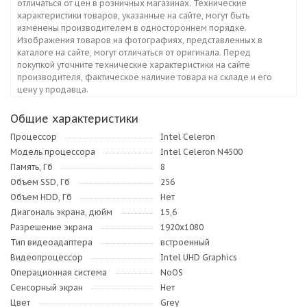
отличаться от цен в розничных магазинах. Технические
характеристики товаров, указанные на сайте, могут быть
изменены производителем в одностороннем порядке.
Изображения товаров на фотографиях, представленных в
каталоге на сайте, могут отличаться от оригинала. Перед
покупкой уточните технические характеристики на сайте
производителя, фактическое наличие товара на складе и его
цену у продавца.
Общие характеристики
Процессор
Intel Celeron
Модель процессора
Intel Celeron N4500
Память, Гб
8
Объем SSD, Гб
256
Объем HDD, Гб
Нет
Диагональ экрана, дюйм
15,6
Разрешение экрана
1920x1080
Тип видеоадаптера
встроенный
Видеопроцессор
Intel UHD Graphics
Операционная система
NoOS
Сенсорный экран
Нет
Цвет
Grey