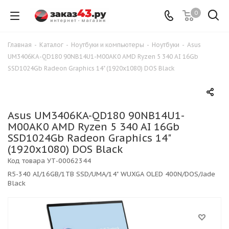
0
Главная
-
Каталог
-
Ноутбуки и компьютеры
-
Ноутбуки
-
Asus
UM3406KA-QD180 90NB14U1-M00AK0 AMD Ryzen 5 340 AI 16Gb
SSD1024Gb Radeon Graphics 14" (1920x1080) DOS Black
Asus UM3406KA-QD180 90NB14U1-
M00AK0 AMD Ryzen 5 340 AI 16Gb
SSD1024Gb Radeon Graphics 14"
(1920x1080) DOS Black
Код товара
УТ-00062344
R5-340 AI/16GB/1TB SSD/UMA/14" WUXGA OLED 400N/DOS/Jade
Black