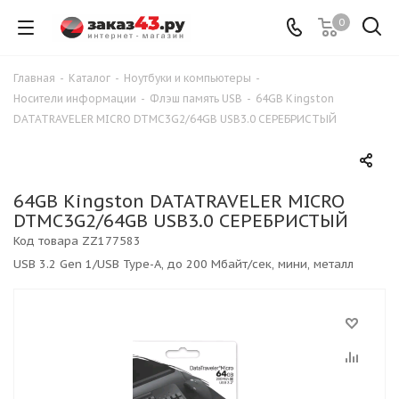
0
Главная
-
Каталог
-
Ноутбуки и компьютеры
-
Носители информации
-
Флэш память USB
-
64GB Kingston
DATATRAVELER MICRO DTMC3G2/64GB USB3.0 СЕРЕБРИСТЫЙ
64GB Kingston DATATRAVELER MICRO
DTMC3G2/64GB USB3.0 СЕРЕБРИСТЫЙ
Код товара
ZZ177583
USB 3.2 Gen 1/USB Type-A, до 200 Мбайт/сек, мини, металл