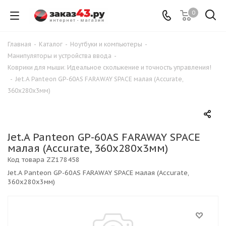
0
Главная
-
Каталог
-
Ноутбуки и компьютеры
-
Манипуляторы и устройства ввода
-
Коврики для мыши: Идеальное скольжение и точность управления!
-
Jet.A Panteon GP-60AS FARAWAY SPACE малая (Accurate,
360x280x3мм)
Jet.A Panteon GP-60AS FARAWAY SPACE
малая (Accurate, 360x280x3мм)
Код товара
ZZ178458
Jet.A Panteon GP-60AS FARAWAY SPACE малая (Accurate,
360x280x3мм)