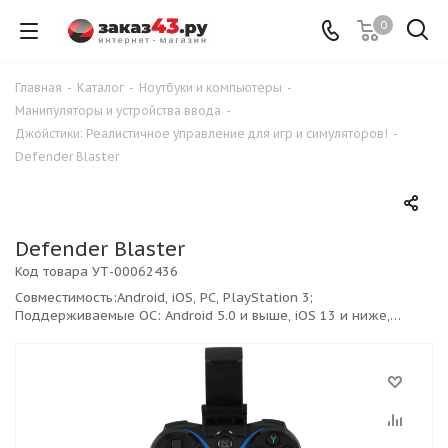
0
Главная
-
Каталог
-
Ноутбуки и компьютеры
-
Манипуляторы и устройства ввода
-
Джойстики: Реалистичное управление для игр и симуляторов!
-
Defender Blaster
Defender Blaster
Код товара
УТ-00062436
Совместимость:Android, iOS, PC, PlayStation 3;
Поддерживаемые ОС: Android 5.0 и выше, iOS 13 и ниже,
Windows 2000, Windows 7; Подключение: USB Type-A,
Bluetooth; Питание от USB, от аккумулятора:есть