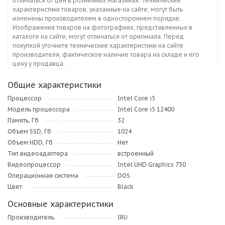
отличаться от цен в розничных магазинах. Технические
характеристики товаров, указанные на сайте, могут быть
изменены производителем в одностороннем порядке.
Изображения товаров на фотографиях, представленных в
каталоге на сайте, могут отличаться от оригинала. Перед
покупкой уточните технические характеристики на сайте
производителя, фактическое наличие товара на складе и его
цену у продавца.
Общие характеристики
Процессор
Intel Core i5
Модель процессора
Intel Core i5 12400
Память, Гб
32
Объем SSD, Гб
1024
Объем HDD, Гб
Нет
Тип видеоадаптера
встроенный
Видеопроцессор
Intel UHD Graphics 730
Операционная система
DOS
Цвет
Black
Основные характеристики
Производитель
IRU