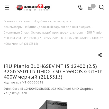
0
Главная
-
Каталог
-
Ноутбуки и компьютеры
-
Компьютеры: Найдите идеальный вариант под ваш бюджет.
-
Системные блоки: Основа вашей производительности.
-
IRU Planio
310H6SEV MT i5 12400 (2.5) 32Gb SSD1Tb UHDG 730 FreeDOS GbitEth
400W черный (2113515)
IRU Planio 310H6SEV MT i5 12400 (2.5)
32Gb SSD1Tb UHDG 730 FreeDOS GbitEth
400W черный (2113515)
Код товара
УТ-00060639
Intel Core i5 12400/32Gb/SSD1024Gb/Intel UHD Graphics
730/DOS/Black