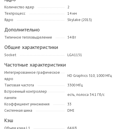
Количество ядер
2
Техпроцесс
14 нм
Ядро
Skylake (2015)
Дополнительно
Типичное тепловыделение
54 Вт
Общие характеристики
Socket
LGA1151
Частотные характеристики
Интегрированное графическое
HD Graphics 510, 1000 МГц
ядро
Тактовая частота
3300 МГц
Встроенный контроллер
есть, полоса 34.1 Гб/с
памяти
Коэффициент умножения
33
Системная шина
DMI
Кэш
Объем кэша L1
64 Кб