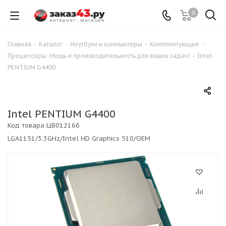
0
Главная
-
Каталог
-
Ноутбуки и компьютеры
-
Комплектующие
-
Процессоры: Мощь и производительность для ваших задач!
-
Intel
PENTIUM G4400
Intel PENTIUM G4400
Код товара
ЦВ012166
LGA1151/3.3GHz/Intel HD Graphics 510/OEM