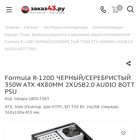
0
Главная
-
Каталог
-
Ноутбуки и компьютеры
-
Комплектующие
-
Корпус: Стиль, функциональность и надежная защита компонентов!
-
Formula R-120D ЧЕРНЫЙ/СЕРЕБРИСТЫЙ 350W ATX 4X80MM 2XUSB2.0
AUDIO BOTT PSU
Formula R-120D ЧЕРНЫЙ/СЕРЕБРИСТЫЙ
350W ATX 4X80MM 2XUSB2.0 AUDIO BOTT
PSU
Код товара
ЦВ011983
ATX, Slim-Desktop, для HTPC, БП 350 Вт, 2xUSB спереди,
360x100x455 мм,