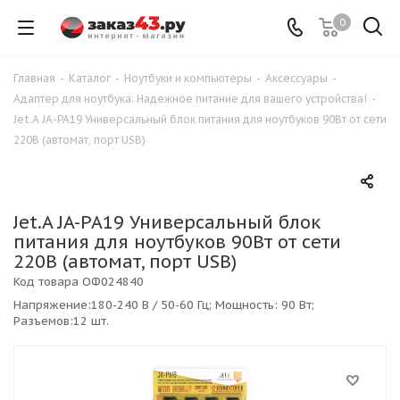
0
Главная
-
Каталог
-
Ноутбуки и компьютеры
-
Аксессуары
-
Адаптер для ноутбука: Надежное питание для вашего устройства!
-
Jet.A JA-PA19 Универсальный блок питания для ноутбуков 90Вт от сети
220В (автомат, порт USB)
Jet.A JA-PA19 Универсальный блок
питания для ноутбуков 90Вт от сети
220В (автомат, порт USB)
Код товара
ОФ024840
Напряжение:180-240 В / 50-60 Гц; Мощность: 90 Вт;
Разъемов:12 шт.