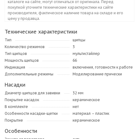
каталоге на сайте, могут отличаться от оригинала. Перед
покупкой уточните технические характеристики на сайте
производителя, фактическое наличие товара на складе и его
цену у продавца.
Технические характеристики
Тип
щипцы
Количество режимов
3
Тип щипцов
мультистайлер
Мощность щипцов
66
Индикация
включения, готовности к работе
Дополнительные режимы
Моделирование прически
Насадки
Диаметр щипцов для завивки
32 мм
Покрытие насадок
керамическое
В комплекте
нет
Особенности насадки-щетки
материал – пластик
Покрытие
керамическое
Особенности