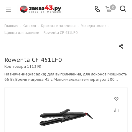
0
Главная
-
Каталог
-
Красота и здоровье
-
Укладка волос
-
Щипцы для завивки
-
Rowenta CF 451LF0
Rowenta CF 451LF0
Код товара
111398
Назначение(насадка) для выпрямления, для локонов,Мощность
66 Вт,Время нагрева 45 с,Максимальнаятемпература 200
°С,Минимальная температура 170 °С,Покрытие
керамическое,Диаметрщипцов 32 мм,защита от
перегрева,ионизация,