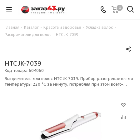
0
Главная
-
Каталог
-
Красота и здоровье
-
Укладка волос
-
Распрямители для волос
-
HTC JK-7039
HTC JK-7039
Код товара
604060
Выпрямитель для волос HTC JK-7039. Прибор разогревается до
температуры 220 °С за минуту, потребляя при этом всего-
навсего 40 Вт. Удобный шнур вращается на 360 градусов.
Наконечник прибора имеет специальный паз для выхода
пара. В комплект входит спиральная