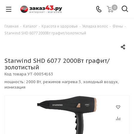
0
Главная
-
Каталог
-
Красота и здоровье
-
Укладка волос
-
Фены
-
Starwind SHD 6077 2000Вт графит/золотистый
Starwind SHD 6077 2000Вт графит/
золотистый
Код товара
УТ-00054163
мощность: 2000 Вт, режимов нагрева:3, холодный воздух,
ионизация