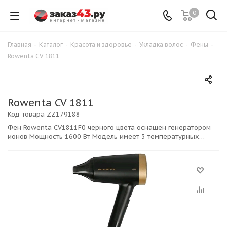
0
Главная
-
Каталог
-
Красота и здоровье
-
Укладка волос
-
Фены
-
Rowenta CV 1811
Rowenta CV 1811
Код товара
ZZ179188
Фен Rowenta CV1811F0 черного цвета оснащен генератором
ионов Мощность 1600 Вт Модель имеет 3 температурных
режима и 2 скорости воздушного потока.. Длина сетевого
шнура – 1.8 м.Защита от перегрева,Ионизаци