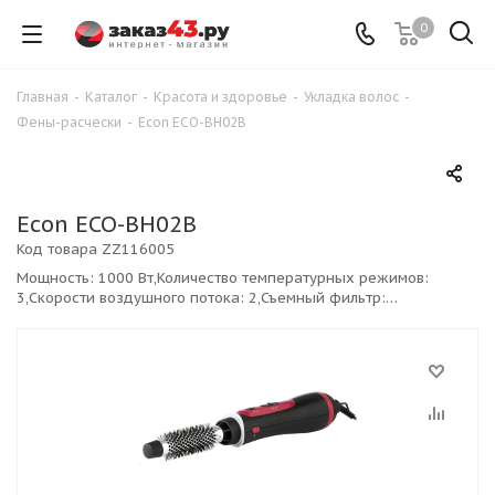
0
Главная
-
Каталог
-
Красота и здоровье
-
Укладка волос
-
Фены-расчески
-
Econ ECO-BH02B
Econ ECO-BH02B
Код товара
ZZ116005
Мощность: 1000 Вт,Количество температурных режимов:
3,Скорости воздушного потока: 2,Съемный фильтр:
Нет,Диаметр щетки: 25 мм,Защита от перегрева: Да,Подача
холодного воздуха: Да,