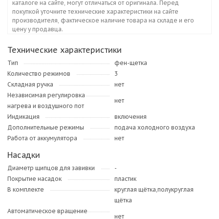
каталоге на сайте, могут отличаться от оригинала. Перед
покупкой уточните технические характеристики на сайте
производителя, фактическое наличие товара на складе и его
цену у продавца.
Технические характеристики
Тип
фен-щетка
Количество режимов
3
Складная ручка
нет
Независимая регулировка
нет
нагрева и воздушного пот
Индикация
включения
Дополнительные режимы
подача холодного воздуха
Работа от аккумулятора
нет
Насадки
Диаметр щипцов для завивки
-
Покрытие насадок
пластик
В комплекте
круглая щётка,полукруглая
щётка
Автоматическое вращение
нет