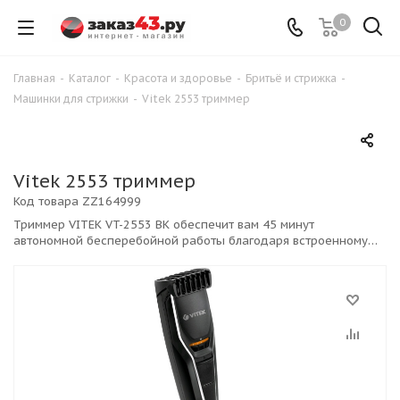
0
Главная
-
Каталог
-
Красота и здоровье
-
Бритьё и стрижка
-
Машинки для стрижки
-
Vitek 2553 триммер
Vitek 2553 триммер
Код товара
ZZ164999
Триммер VITEK VT-2553 BK обеспечит вам 45 минут
автономной бесперебойной работы благодаря встроенному
аккумулятору, Съёмный блок лезвий в комплекте с
телескопической насадка c регулировкой длины срезаемых
волос от 0,5 до 10 см,